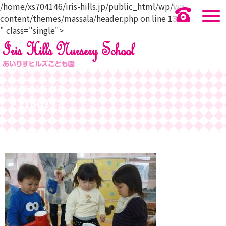
/home/xs704146/iris-hills.jp/public_html/wp/wp-
content/themes/massala/header.php on line
139
" class="single">
2022年01月14日
P1100397