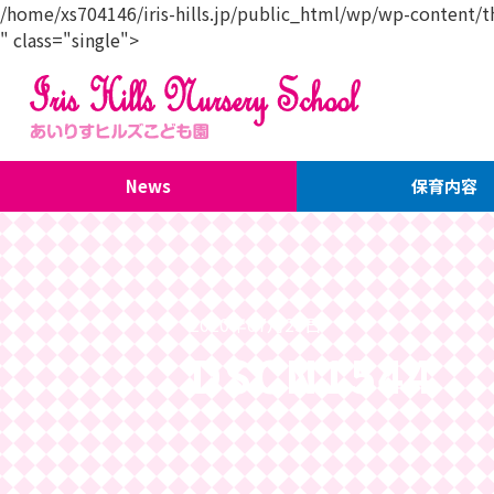
/home/xs704146/iris-hills.jp/public_html/wp/wp-content/
" class="single">
2020年07月25日
DSCN1544