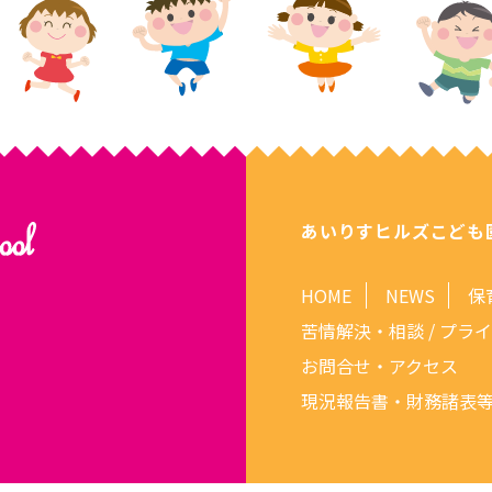
あいりすヒルズこども
HOME
NEWS
保
苦情解決・相談 / プラ
お問合せ・アクセス
現況報告書・財務諸表