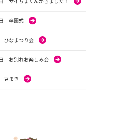
日 サイちょくんがきました！
日 卒園式
 ひなまつり会
日 お別れお楽しみ会
 豆まき